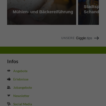
Stadtspazi
Mühlen- und Bäckereiführung
Schandau
Giggle
.tips
UNSERE
Infos
Angebote
Erlebnisse
Jobangebote
Newsletter
Social Media