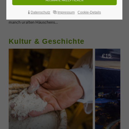
sich aufs Köstlichste bei den vielen kleinen Anekdoten zur
Dorfgeschichte, bei den Erzählungen über legendäre
Datenschutz
Impressum
Cookie-Details
Dorfpersönlichkeiten und dem ein oder anderen Geheimnis
manch uralten Häuschens…
Kultur & Geschichte
15
€