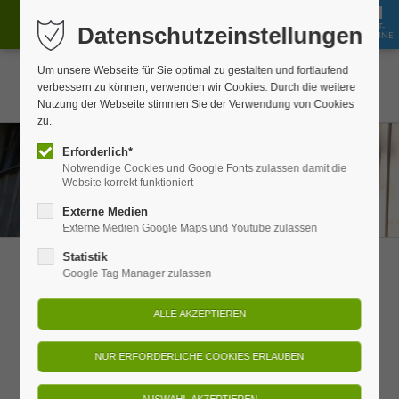
GUT-
Datenschutzeinstellungen
JOBS
BUCHEN
SHOP
SCHEINE
Um unsere Webseite für Sie optimal zu gestalten und fortlaufend
verbessern zu können, verwenden wir Cookies. Durch die weitere
Nutzung der Webseite stimmen Sie der Verwendung von Cookies
zu.
Erforderlich*
Notwendige Cookies und Google Fonts zulassen damit die
Website korrekt funktioniert
Externe Medien
Externe Medien Google Maps und Youtube zulassen
Statistik
Braumanufaktur
Google Tag Manager zulassen
Die erste Bio-Braumanufaktur der
Sächsischen Schweiz
Genießen Sie mit allen Sinnen den ursprünglichen und