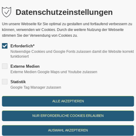
a.de
Datenschutzeinstellungen
nachten
Kulinarium
Erlebnisse
Refugium
Um unsere Webseite für Sie optimal zu gestalten und fortlaufend verbessern zu
können, verwenden wir Cookies. Durch die weitere Nutzung der Webseite
stimmen Sie der Verwendung von Cookies zu.
otel Helvetia
StrandGut
Ritualeplan
Schmilka
Erforderlich*
 Waldfrieden
Café-Bistro Daheim
Angebote
Philosophie
Notwendige Cookies und Google Fonts zulassen damit die Website korrekt
funktioniert
 zur Mühle
Gasthof zur Mühle
Wanderungen
Transparen
Externe Medien
illa Thusnelda
Mühlenbäckerei
Führungen
Presseberei
Externe Medien Google Maps und Youtube zulassen
onen und Apartments
Braumanufaktur
Kulturabende
Jobangebot
Statistik
Google Tag Manager zulassen
enwohnungen
Tagen und Feiern
Wellness
Orientierun
BIO
Sauna & Badehaus
FAQ
Naturheilpraxis
Social Medi
Aktiv - Kunst & Kultur
Winterdorf