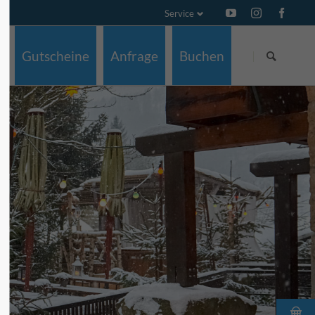
Service
Navigation
Navigation
überspringen
überspringen
Gutscheine
Anfrage
Buchen
z
ch
e
g
a