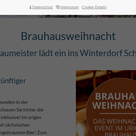
Datenschutz
Impressum
Cookie-Details
Brauhausweihnacht
aumeister lädt ein ins Winterdorf Sc
ünftiger
eunden in der
chauen Sie hinter die
inklusive! Im urigen
it sächsischen
ausgebrautem Bier! Zum