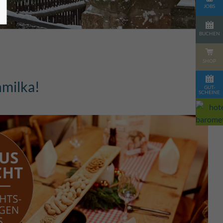
JOBS
BUCHEN
SHOP
hmilka!
GUT-
SCHEINE