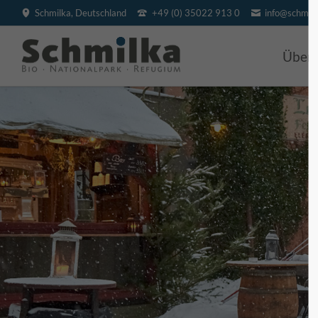
Schmilka, Deutschland
+49 (0) 35022 913 0
info@schmilk
SUCHEN
Über
BIO H
Villa
Hotel
BIO V
Pensi
Feri