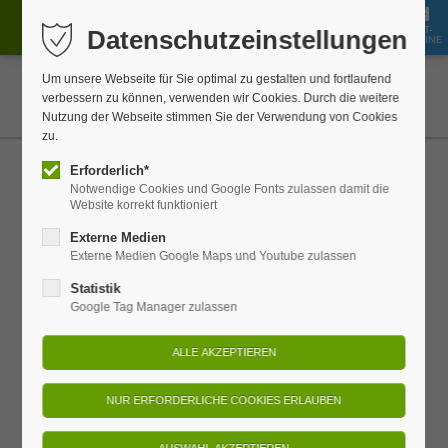
GUT-
Datenschutzeinstellungen
JOBS
BUCHEN
SHOP
SCHEINE
Um unsere Webseite für Sie optimal zu gestalten und fortlaufend
verbessern zu können, verwenden wir Cookies. Durch die weitere
Nutzung der Webseite stimmen Sie der Verwendung von Cookies
zu.
Kurz mal Schmilka -
Erforderlich*
Notwendige Cookies und Google Fonts zulassen damit die
Winteredition
Website korrekt funktioniert
Externe Medien
Externe Medien Google Maps und Youtube zulassen
Lust auf eine kleine Auszeit im
Statistik
Winterwunderland?
Google Tag Manager zulassen
Mit unserem Schnupper-Paket "Kurz mal Schmilka –
Winteredition" genießen Sie drei erholsame Tage im Bio-
Refugium Schmilka – umgeben von der einzigartigen
Winterlandschaft des Elbsandsteingebirges.
Das erwartet Sie: